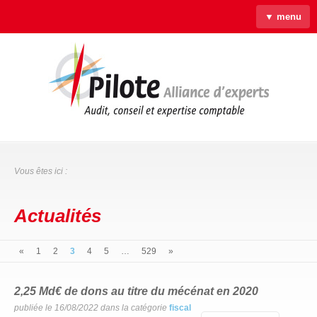
▼ menu
Accueil
Qui sommes-nous ?
Savoir-faire
Actus
Liens & Outils
Contact
Vous êtes ici :
Actualités
«
1
2
3
4
5
…
529
»
2,25 Md€ de dons au titre du mécénat en 2020
publiée le 16/08/2022 dans la catégorie
fiscal