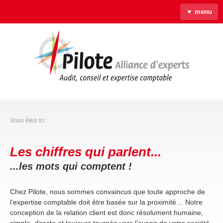
▼ menu
Accueil
Qui sommes-nous ?
Savoir-faire
Actus
Liens & Outils
Contact
Vous êtes ici :
Les chiffres qui parlent...
...les mots qui comptent !
Chez Pilote, nous sommes convaincus que toute approche de
l’expertise comptable doit être basée sur la proximité… Notre
conception de la relation client est donc résolument humaine,