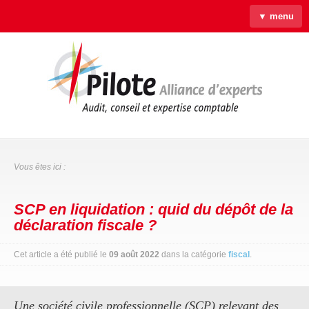
▼ menu
Accueil
Qui sommes-nous ?
Savoir-faire
Actus
Liens & Outils
Contact
Vous êtes ici :
SCP en liquidation : quid du dépôt de la
déclaration fiscale ?
Cet article a été publié le
09 août 2022
dans la catégorie
fiscal
.
Une société civile professionnelle (SCP) relevant des