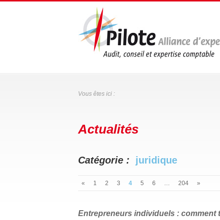
Vous êtes ici :
Actualités
Catégorie :
juridique
«
1
2
3
4
5
6
…
204
»
Entrepreneurs individuels : comment t