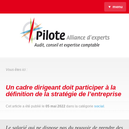
▼ menu
Accueil
Qui sommes-nous ?
Savoir-faire
Actus
Liens & Outils
Contact
Vous êtes ici :
Un cadre dirigeant doit participer à la
définition de la stratégie de l’entreprise
Cet article a été publié le
05 mai 2022
dans la catégorie
social
.
Le salarié qui ne dispose pas du pouvoir de prendre des