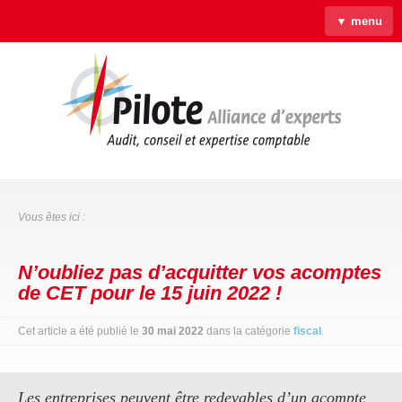
▼ menu
Accueil
Qui sommes-nous ?
Savoir-faire
Actus
Liens & Outils
Contact
Vous êtes ici :
N’oubliez pas d’acquitter vos acomptes
de CET pour le 15 juin 2022 !
Cet article a été publié le
30 mai 2022
dans la catégorie
fiscal
.
Les entreprises peuvent être redevables d’un acompte