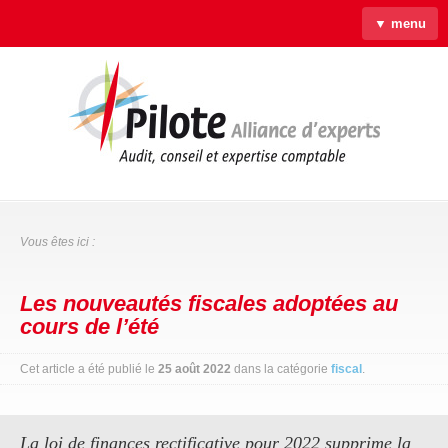
▼ menu
Accueil
Qui sommes-nous ?
Savoir-faire
Actus
Liens & Outils
Contact
Vous êtes ici :
Les nouveautés fiscales adoptées au
cours de l’été
Cet article a été publié le
25 août 2022
dans la catégorie
fiscal
.
La loi de finances rectificative pour 2022 supprime la