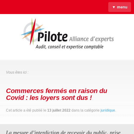
▼ menu
Accueil
Qui sommes-nous ?
Savoir-faire
Actus
Liens & Outils
Contact
Vous êtes ici :
Commerces fermés en raison du
Covid : les loyers sont dus !
Cet article a été publié le
13 juillet 2022
dans la catégorie
juridique
.
La mesure d’interdiction de recevoir du public, prise