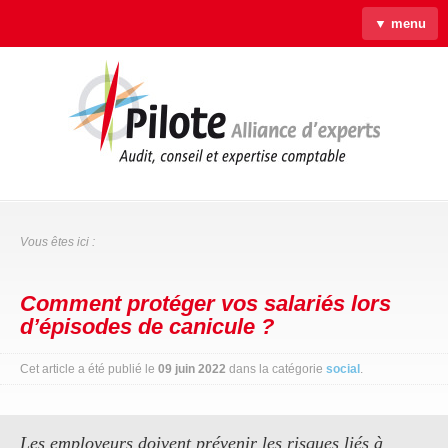
▼ menu
Accueil
Qui sommes-nous ?
Savoir-faire
Actus
Liens & Outils
Contact
Vous êtes ici :
Comment protéger vos salariés lors
d’épisodes de canicule ?
Cet article a été publié le
09 juin 2022
dans la catégorie
social
.
Les employeurs doivent prévenir les risques liés à