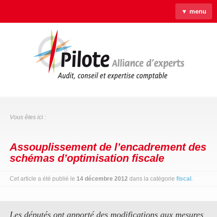
▼ menu
Accueil
Qui sommes-nous ?
Savoir-faire
Actus
Liens & Outils
Contact
Vous êtes ici :
Assouplissement de l’encadrement des
schémas d’optimisation fiscale
Cet article a été publié le
14 décembre 2012
dans la catégorie
fiscal
.
Les députés ont apporté des modifications aux mesures